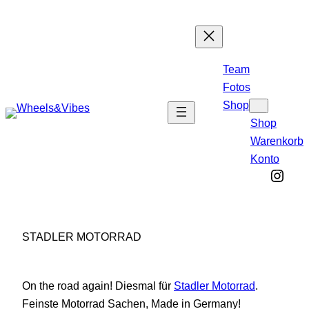
Zum
Inhalt
springen
Team
Fotos
Shop
Shop
Warenkorb
Konto
Inst
STADLER MOTORRAD
On the road again! Diesmal für
Stadler Motorrad
.
Feinste Motorrad Sachen, Made in Germany!